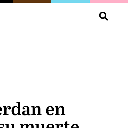
S
OPINIÓN
ORGULLO
LIVING
Buscar:
erdan en
 su muerte