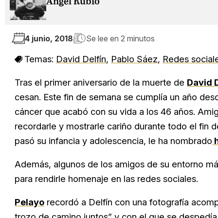
Ángel Rubio
4 junio, 2018
Se lee en
2 minutos
Temas:
David Delfín
,
Pablo Sáez
,
Redes social
Tras el primer aniversario de la muerte de
David 
cesan. Este fin de semana se cumplía un año desd
cáncer que acabó con su vida a los 46 años. Amigo
recordarle y mostrarle cariño durante todo el fin 
pasó su infancia y adolescencia, le ha nombrado
h
Además, algunos de los amigos de su entorno má
para rendirle homenaje en las redes sociales.
Pelayo
recordó a Delfín con una fotografía acom
trozo de camino juntos” y con el que se despedía