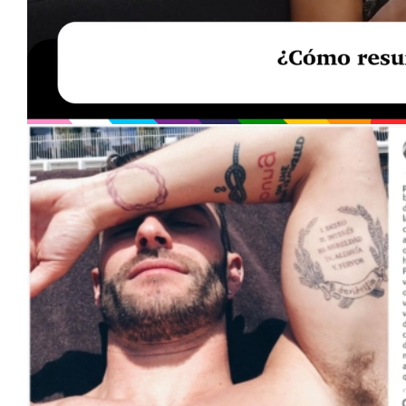
Loaded
:
Unmute
40.09%