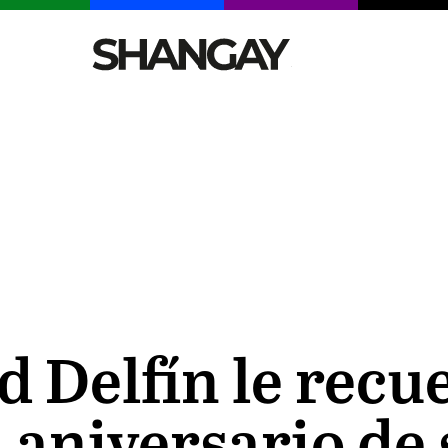
CELEBRITIES
SEXY
TENDENCIAS
VIAJE
d Delfín le recu
 aniversario de