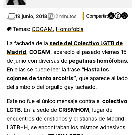
19 junio, 2018
2 minutos
Temas:
COGAM
,
Homofobia
La fachada de la
sede del Colectivo LGTB de
Madrid
,
COGAM
, apareció el pasado viernes 15
de junio con diversas de
pegatinas homófobas
.
En ellas se puede leer la frase
“Hasta los
cojones de tanto arcoíris”
, que aparece al lado
del símbolo del orgullo gay tachado.
Este no fue el único mensaje contra el
colectivo
LGTB
. En la sede de
CRISMHOM
, lugar de
encuentros de cristianos y cristianas de Madrid
LGTB+H, se encontraban los mismos adhesivos