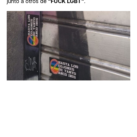
junto a otros de
“FUCK LGBT”
.