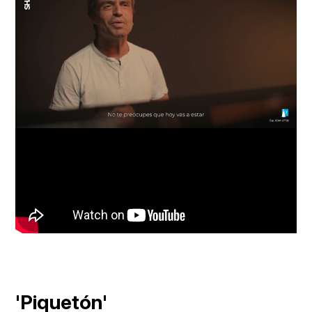
Loaded
:
Unmute
82.16%
'Piquetón'