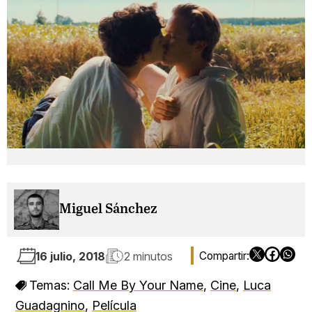
Miguel Sánchez
16 julio, 2018
2 minutos
Temas:
Call Me By Your Name
,
Cine
,
Luca
Guadagnino
,
Película