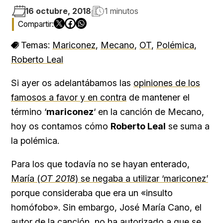
16 octubre, 2018
1 minutos
Temas:
Mariconez
,
Mecano
,
OT
,
Polémica
,
Roberto Leal
Si ayer os adelantábamos las
opiniones de los
famosos a favor y en contra
de mantener el
término ‘
mariconez
‘ en la canción de Mecano,
hoy os contamos cómo
Roberto Leal
se suma a
la polémica.
Para los que todavía no se hayan enterado,
María (
OT 2018
) se negaba a utilizar ‘mariconez’
porque consideraba que era un «insulto
homófobo». Sin embargo, José María Cano, el
autor de la canción, no ha autorizado a que se