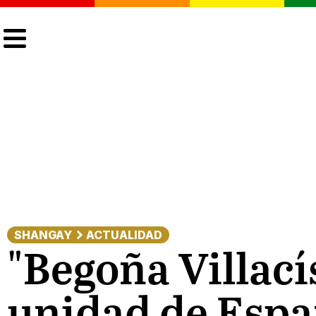
CULTURA
LGTBIQ+
ACTUALIDAD
SHANGAY
ACTUALIDAD
"Begoña Villac
unidad de Españ