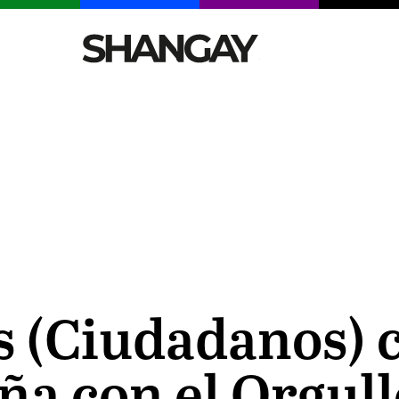
CELEBRITIES
SEXY
TENDENCIAS
VIAJE
ís (Ciudadanos) 
a con el Orgullo