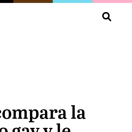
S
OPINIÓN
ORGULLO
LIVING
Buscar:
compara la
 gay y le