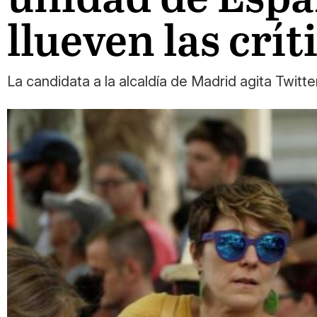
llueven las crít
La candidata a la alcaldía de Madrid agita Twit