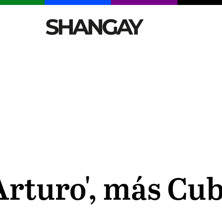
CELEBRITIES
SEXY
TENDENCIAS
VIAJE
 Arturo', más Cu