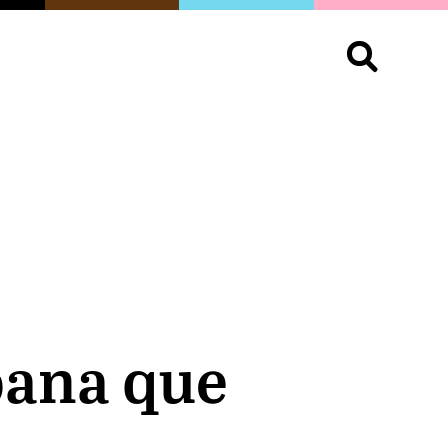
S
OPINIÓN
ORGULLO
LIVING
Buscar:
bana que