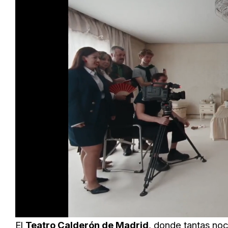
Loaded
:
Unmute
66.12%
El
Teatro Calderón de Madrid
, donde tantas noc