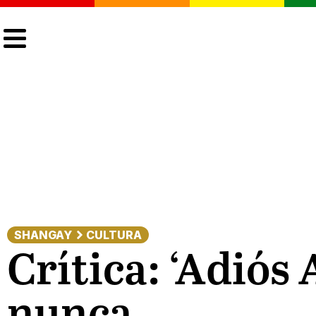
CULTURA
LGTBIQ+
ACTUALIDAD
SHANGAY
CULTURA
Crítica: ‘Adiós
nunca