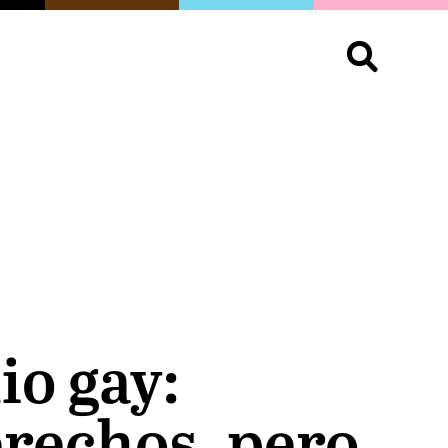
S
OPINIÓN
ORGULLO
LIVING
Buscar:
io gay:
rechos, pero