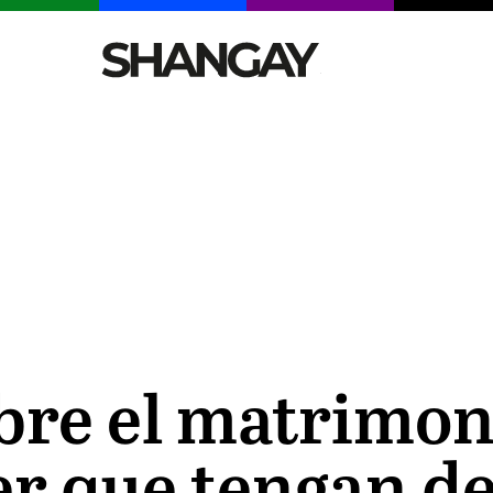
CELEBRITIES
SEXY
TENDENCIAS
VIAJE
bre el matrimon
r que tengan de