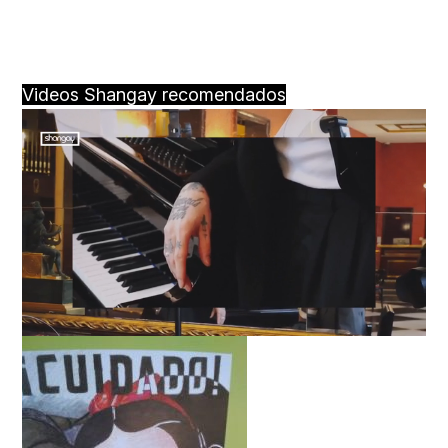
Videos Shangay recomendados
Loaded
:
Unmute
59.22%