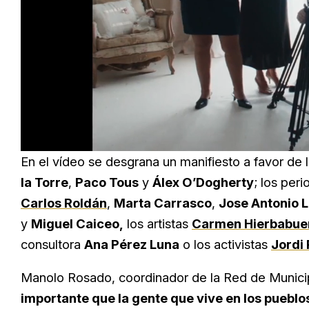
Loaded
:
Unmute
66.12%
En el vídeo se desgrana un manifiesto a favor de
la Torre
,
Paco Tous
y
Álex O’Dogherty
; los peri
Carlos Roldán
,
Marta Carrasco
,
Jose Antonio 
y
Miguel Caiceo,
los artistas
Carmen Hierbabue
consultora
Ana Pérez Luna
o los activistas
Jordi 
Manolo Rosado, coordinador de la Red de Munici
importante que la gente que vive en los pueblo