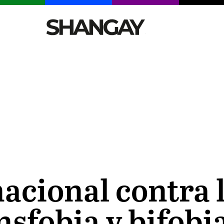
CELEBRITIES
SEXY
TENDENCIAS
VIAJE
nacional contra 
sfobia y bifobi