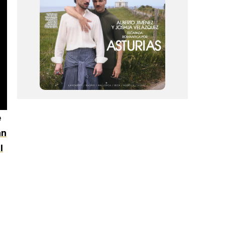
e
an
l