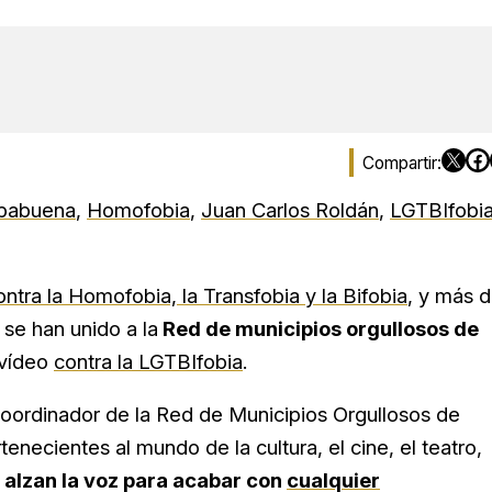
babuena
,
Homofobia
,
Juan Carlos Roldán
,
LGTBIfobi
ontra la Homofobia, la Transfobia y la Bifobia
, y más 
se han unido a la
Red de municipios orgullosos de
 vídeo
contra la LGTBIfobia
.
coordinador de la Red de Municipios Orgullosos de
necientes al mundo de la cultura, el cine, el teatro,
I
alzan la voz para acabar con
cualquier