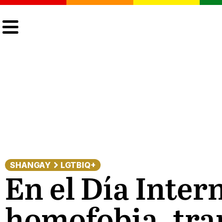
CULTURA
LGTBIQ+
ACTUALIDAD
SHANGAY
LGTBIQ+
En el Día Inter
homofobia, tran