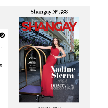
Shangay Nº 588
a
,
de