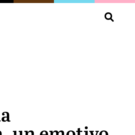
S
OPINIÓN
ORGULLO
LIVING
Buscar:
la
a, un emotivo