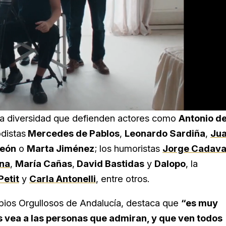
 la diversidad que defienden actores como
Antonio d
odistas
Mercedes de Pablos
,
Leonardo Sardiña
,
Ju
León
o
Marta Jiménez
; los humoristas
Jorge Cadava
na
,
María Cañas
,
David Bastidas
y
Dalopo
, la
Petit
y
Carla Antonelli
, entre otros.
pios Orgullosos de Andalucía, destaca que
“es muy
s vea a las personas que admiran, y que ven todos