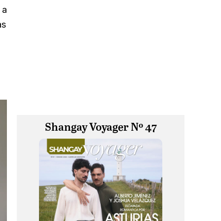
 a
as
Shangay Voyager Nº 47