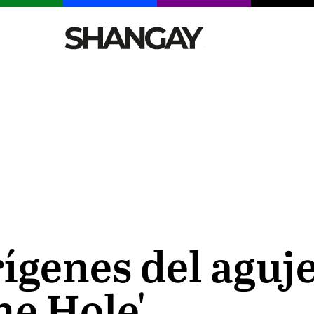
CELEBRITIES
SEXY
TENDENCIAS
VIAJE
orígenes del agu
he Hole'