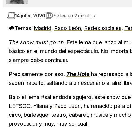
14 julio, 2020
Se lee en
2 minutos
Temas:
Madrid
,
Paco León
,
Redes sociales
,
Te
The show must go on
. Este lema que lanzó al m
básico en el mundo del espectáculo. No importa l
siempre debe continuar.
Precisamente por eso,
The Hole
ha regresado a l
saben hacerlo, saltando a un escenario al aire lib
Bajo el lema #saliendodelagujero, este show que 
LETSGO, Yllana y
Paco León
, ha renacido para o
circo, burlesque, teatro, cabaret, música y mucho
provocador y muy, muy sensual.