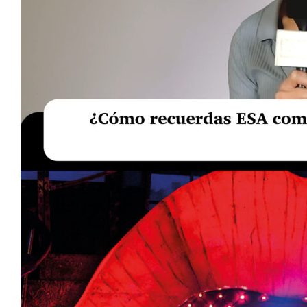
Loaded
:
Unmute
20.76%