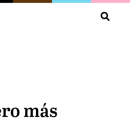
S
OPINIÓN
ORGULLO
LIVING
Buscar:
jero más