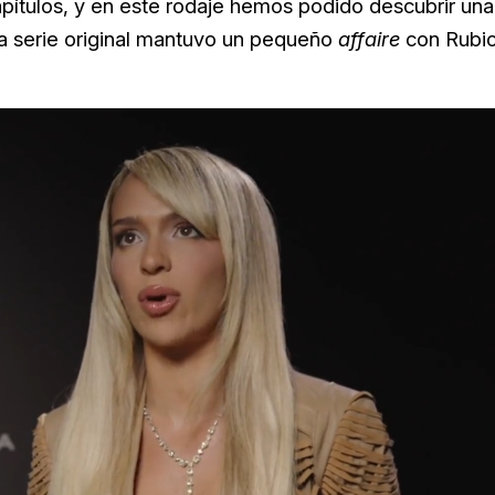
pítulos, y en este rodaje hemos podido descubrir una
la serie original mantuvo un pequeño
affaire
con Rubio