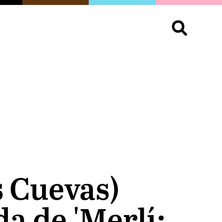
S
OPINIÓN
ORGULLO
LIVING
Buscar:
s Cuevas)
a de 'Merlí: