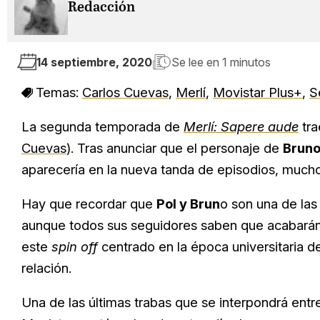
Redacción
14 septiembre, 2020
Se lee en
1 minutos
Temas:
Carlos Cuevas
,
Merlí
,
Movistar Plus+
,
S
La segunda temporada de
Merlí: Sapere aude
tra
Cuevas
). Tras anunciar que el personaje de
Bruno
aparecería en la nueva tanda de episodios, mucho
Hay que recordar que
Pol y Brun
o son una de las
aunque todos sus seguidores saben que acabarán 
este
spin off
centrado en la época universitaria d
relación.
Una de las últimas trabas que se interpondrá entr