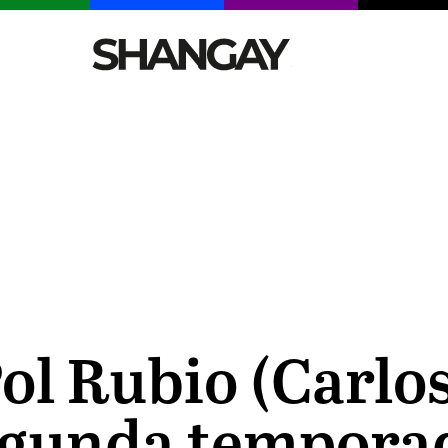
CELEBRITIES
SEXY
TENDENCIAS
VIAJE
ol Rubio (Carlo
egunda temporad