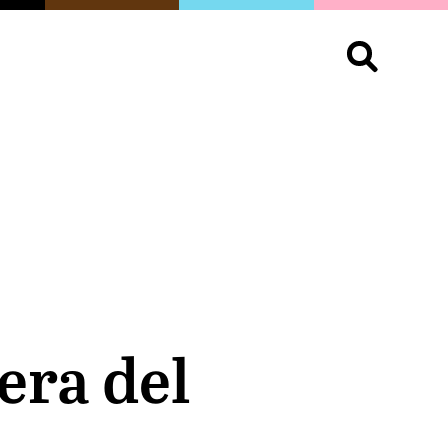
S
OPINIÓN
ORGULLO
LIVING
Buscar:
era del