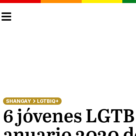
CULTURA
LGTBIQ+
ACTUALIDAD
SHANGAY
LGTBIQ+
6 jóvenes LGTB
anuario 2020 d