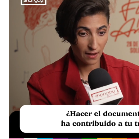
Loaded
:
Unmute