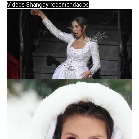
Videos Shangay recomendados
Loaded
:
Unmute
25.99%