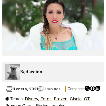
Redacción
11 enero, 2021
1 minutos
Temas:
Disney
,
Fotos
,
Frozen
,
Gisela
,
OT
,
Premios Óscar
,
Redes sociales