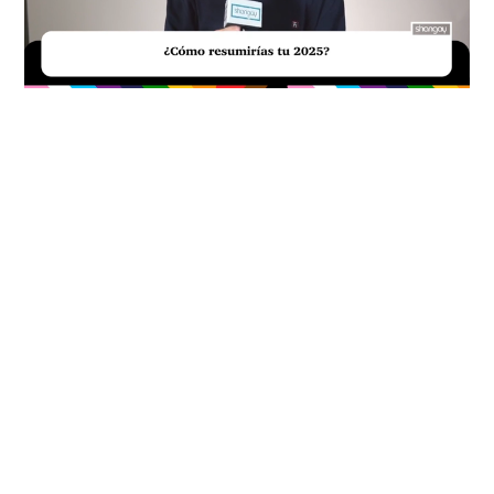
Loaded
:
Unmute
29.51%