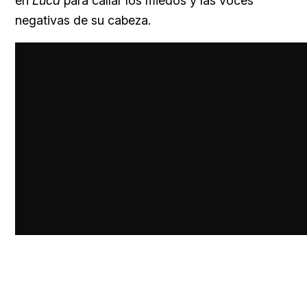
en
Luca
para callar los miedos y las voces
negativas de su cabeza.