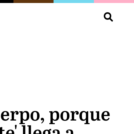
S
OPINIÓN
ORGULLO
LIVING
Buscar:
uerpo, porque
e' llega a