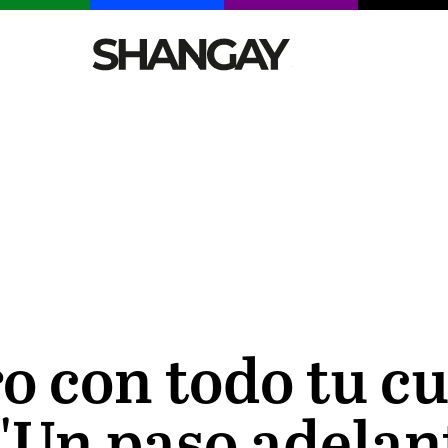
CELEBRITIES
SEXY
TENDENCIAS
VIAJE
 con todo tu c
 'Un paso adelant