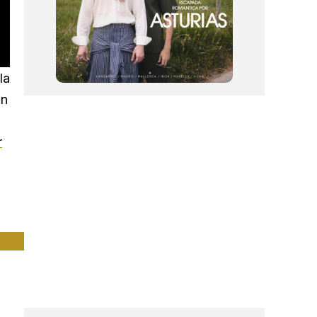
la
on
r