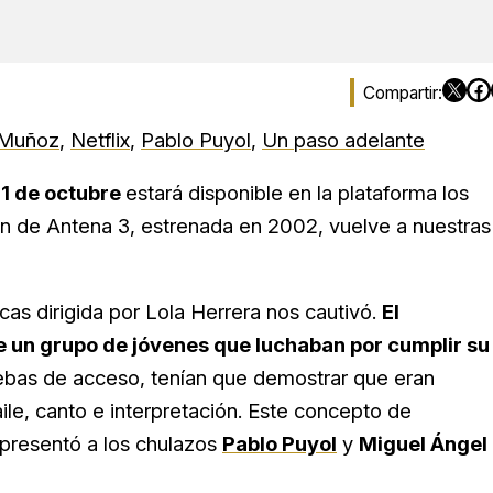
 Muñoz
,
Netflix
,
Pablo Puyol
,
Un paso adelante
l 1 de octubre
estará disponible en la plataforma los
ión de Antena 3, estrenada en 2002, vuelve a nuestras
icas dirigida por Lola Herrera nos cautivó.
El
e un grupo de jóvenes que luchaban por cumplir su
ruebas de acceso, tenían que demostrar que eran
le, canto e interpretación. Este concepto de
presentó a los chulazos
Pablo Puyol
y
Miguel Ángel