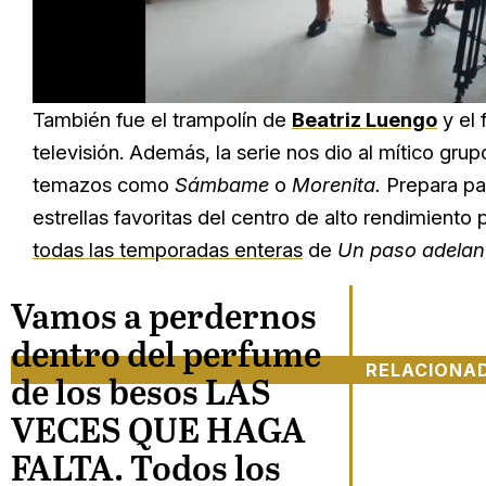
Loaded
:
Unmute
66.12%
También fue el trampolín de
Beatriz Luengo
y el 
televisión. Además, la serie nos dio al mítico gru
temazos como
Sámbame
o
Morenita.
Prepara pal
estrellas favoritas del centro de alto rendimient
todas las temporadas enteras
de
Un paso adelan
Vamos a perdernos
dentro del perfume
RELACIONA
de los besos LAS
VECES QUE HAGA
FALTA. Todos los