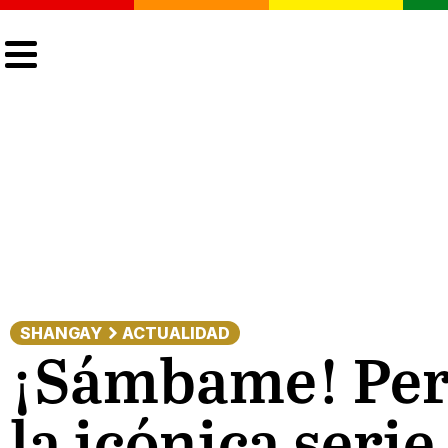
CULTURA
LGTBIQ+
ACTUALIDAD
SHANGAY
ACTUALIDAD
¡Sámbame! Pero
la icónica serie