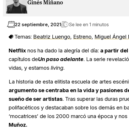
Ginés Miñano
22 septiembre, 2021
Se lee en
1 minutos
Temas:
Beatriz Luengo
,
Estreno
,
Miguel Ángel
Netflix
nos ha dado la alegría del día:
a partir de
capítulos de
Un paso adelant
e
. La serie revelac
vidas, y estamos
living
.
La historia de esta elitista escuela de artes escén
argumento se centraba en la vida y pasiones d
sueño de ser artistas
. Tras superar las duras p
polifacéticos y destacaban sobre los demás en bai
‘mocatrices’ de los 2000 marcó una época y nos 
Muñoz.