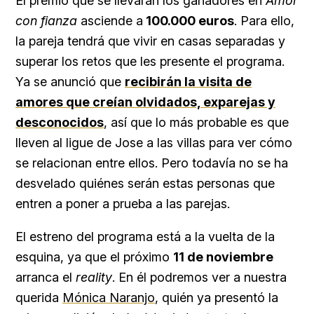
El premio que se llevarán los ganadores en
Amor
con fianza
asciende a
100.000 euros
. Para ello,
la pareja tendrá que vivir en casas separadas y
superar los retos que les presente el programa.
Ya se anunció que
recibirán la visita de
amores que creían olvidados, exparejas y
desconocidos
, así que lo más probable es que
lleven al ligue de Jose a las villas para ver cómo
se relacionan entre ellos. Pero todavía no se ha
desvelado quiénes serán estas personas que
entren a poner a prueba a las parejas.
El estreno del programa está a la vuelta de la
esquina, ya que el próximo
11 de noviembre
arranca el
reality
. En él podremos ver a nuestra
querida
Mónica Naranjo
, quién ya presentó la