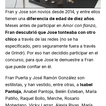
Loaded
:
Unmute
91.74%
Fran y Jose son novios desde 2014, y entre ellos
tienen una
diferencia de edad de diez años
.
Meses antes de participar en
Amor con fianza
,
Fran descubrió que Jose tonteaba con otro
chico
a través de las redes (no se ha
especificado, pero seguramente fuera a través
de Grindr). Por eso han decidido participar en el
concurso, para que Jose le demuestre a Fran
que puede confiar en él.
Fran Puerta y José Ramón González son
estilistas, y han vestido, entre otras, a
Isabel
Pantoja
, Anabel Pantoja, Belén Esteban, María
Patiño, Raquel Bollo, Merche, Rosario
Mohedano, Vicky Larraz, Alexia Rivas, María