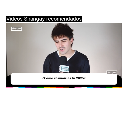
Videos Shangay recomendados
Loaded
:
Unmute
29.51%