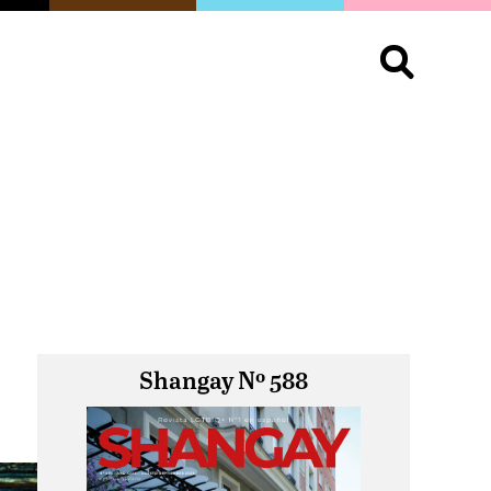
S
OPINIÓN
ORGULLO
LIVING
Buscar:
Shangay Nº 588