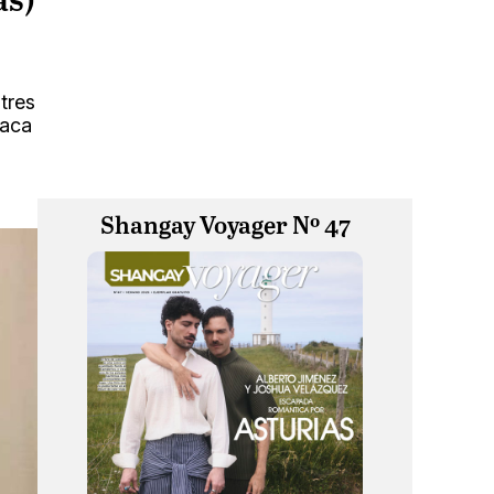
as)
tres
taca
Shangay Voyager Nº 47