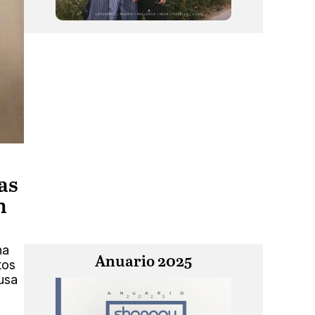
as
n
na
Anuario 2025
tos
 usa