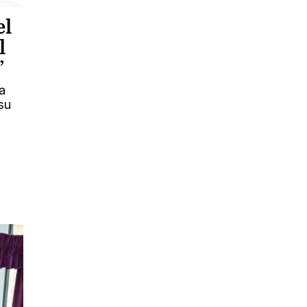
el
l
”
a
su