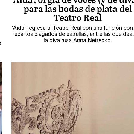
'Aida', orgía de voces (y de div
para las bodas de plata del
Teatro Real
'Aida' regresa al Teatro Real con una función con 
repartos plagados de estrellas, entre las que des
la diva rusa Anna Netrebko.
e