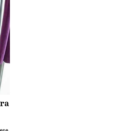
ara
iese