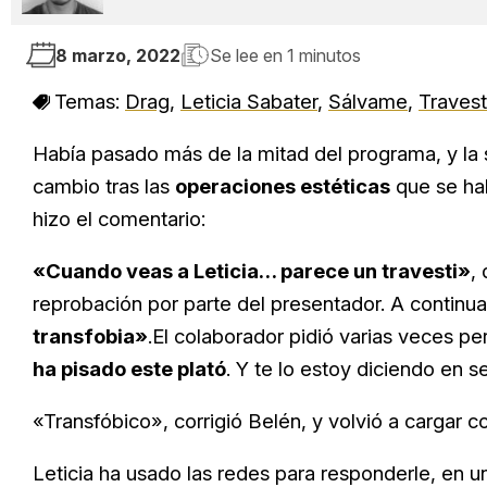
8 marzo, 2022
Se lee en
1 minutos
Temas:
Drag
,
Leticia Sabater
,
Sálvame
,
Travest
Había pasado más de la mitad del programa, y la s
cambio tras las
operaciones estéticas
que se hab
hizo el comentario:
«Cuando veas a Leticia… parece un travesti»
,
reprobación por parte del presentador. A continu
transfobia»
.El colaborador pidió varias veces pe
ha pisado este plató
. Y te lo estoy diciendo en 
«Transfóbico», corrigió Belén, y volvió a cargar c
Leticia ha usado las redes para responderle, en un 