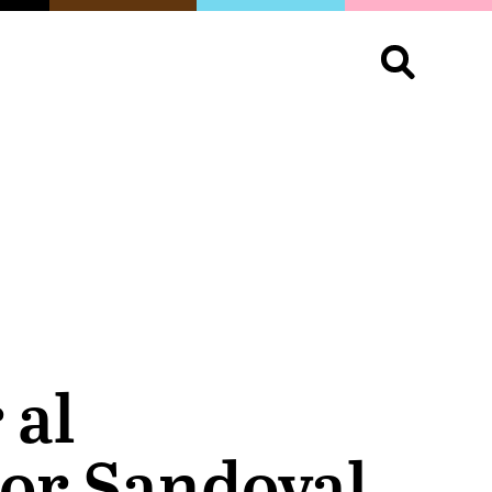
S
OPINIÓN
ORGULLO
LIVING
Buscar:
 al
tor Sandoval