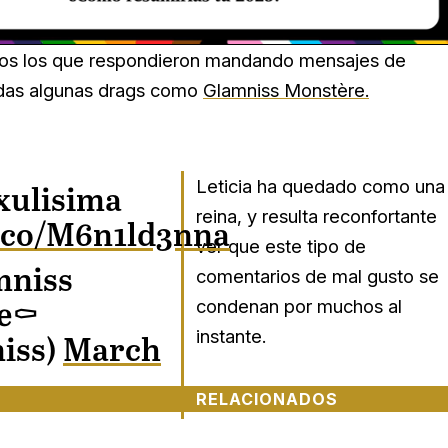
Loaded
:
Unmute
29.95%
os los que respondieron mandando mensajes de
idas algunas drags como
Glamniss Monstère.
Leticia ha quedado como una
txulisima
reina, y resulta reconfortante
t.co/M6n1ld3nna
ver que este tipo de
mniss
comentarios de mal gusto se
condenan por muchos al
e⚰️
instante.
iss)
March
RELACIONADOS