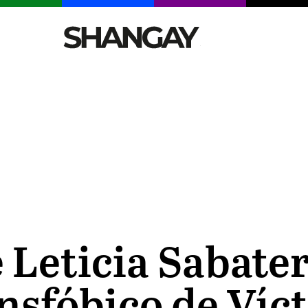
CELEBRITIES
SEXY
TENDENCIAS
VIAJE
 Leticia Sabater
nsfóbico de Víc