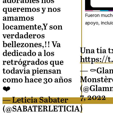
adorables nos
queremos y nos
Fueron much
amamos
apoyo, inclu
locamente,Y son
verdaderos
bellezones,!! Va
Una tía 
dedicado a los
https://
retrógrados que
— ⚰️Gla
todavía piensan
Monstèr
como hace 30 años
(@Glamn
❤️
7, 2022
— Leticia Sabater
(@SABATERLETICIA)