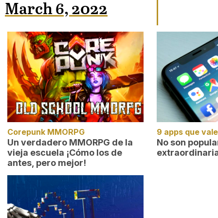
March 6, 2022
Corepunk MMORPG
9 apps que vale
Un verdadero MMORPG de la
No son popular
vieja escuela ¡Cómo los de
extraordinari
antes, pero mejor!