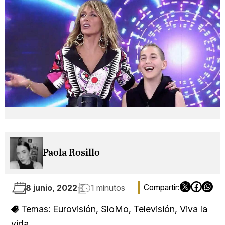
Paola Rosillo
8 junio, 2022
1 minutos
Temas:
Eurovisión
,
SloMo
,
Televisión
,
Viva la
vida