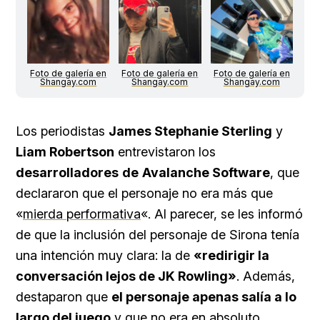
Foto de galería en
Foto de galería en
Foto de galería en
Shangay.com
Shangay.com
Shangay.com
Los periodistas
James Stephanie Sterling
y
Liam Robertson
entrevistaron los
desarrolladores
de
Avalanche Software
, que
declararon que el personaje no era más que
«
mierda performativa
«. Al parecer, se les informó
de que la inclusión del personaje de Sirona tenía
una intención muy clara: la de
«redirigir la
conversación lejos de JK Rowling»
. Además,
destaparon que
el personaje apenas salía a lo
largo del juego
y que no era en absoluto