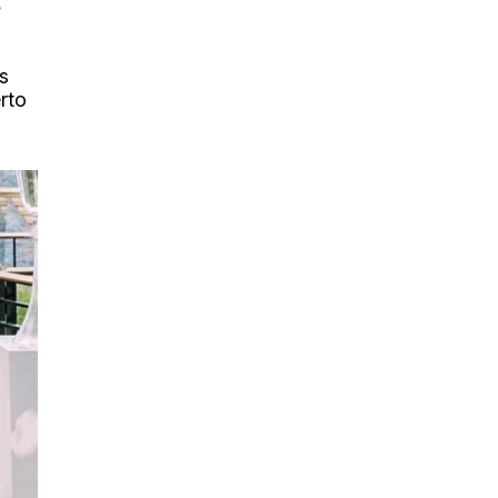
e
s
rto