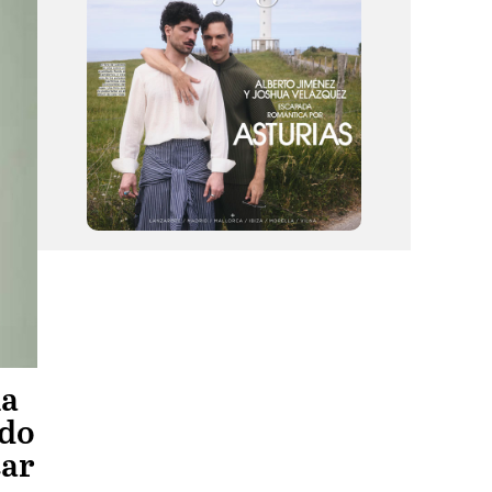
la
ndo
tar