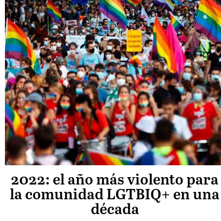
2022: el año más violento para
la comunidad LGTBIQ+ en una
década