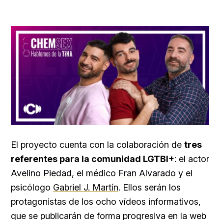
El proyecto cuenta con la colaboración de
tres
referentes para la comunidad LGTBI+
: el actor
Avelino Piedad
, el médico
Fran Alvarado
y el
psicólogo
Gabriel J. Martín
. Ellos serán los
protagonistas de los ocho vídeos informativos,
que se publicarán de forma progresiva en la web