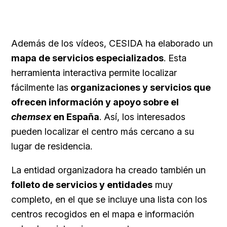
Además de los vídeos, CESIDA ha elaborado un
mapa de servicios especializados
. Esta
herramienta interactiva permite localizar
fácilmente las
organizaciones y servicios que
ofrecen información y apoyo sobre el
chemsex
en España
. Así, los interesados
pueden localizar el centro más cercano a su
lugar de residencia.
La entidad organizadora ha creado también un
folleto de servicios y entidades
muy
completo, en el que se incluye una lista con los
centros recogidos en el mapa e información