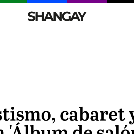
CELEBRITIES
SEXY
TENDENCIAS
VIAJE
stismo, cabaret 
n 'Álbum de saló