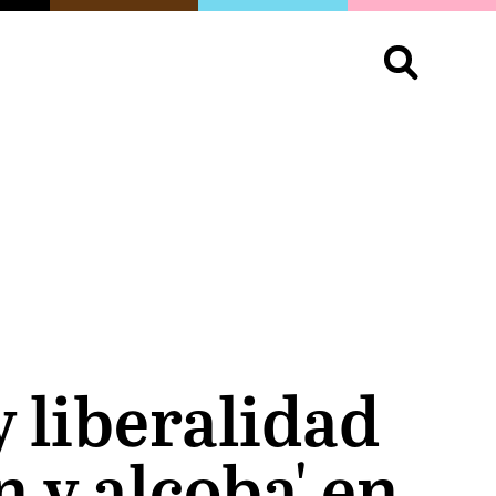
S
OPINIÓN
ORGULLO
LIVING
Buscar:
y liberalidad
n y alcoba' en