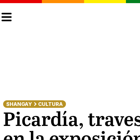
CULTURA
LGTBIQ+
ACTUALIDAD
SHANGAY
CULTURA
Picardía, trave
en la exposició