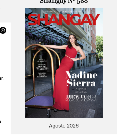
Shangay Nº 588
e
r.
o
Agosto 2026