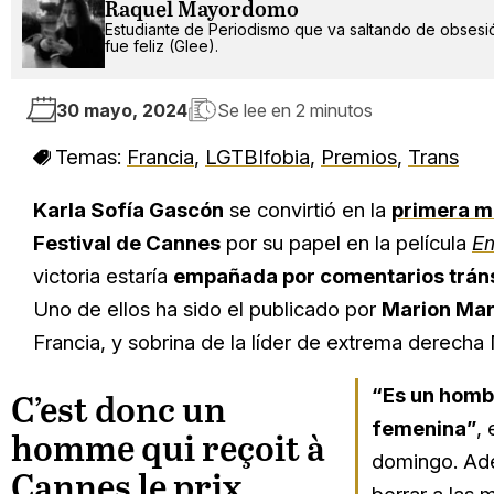
Raquel Mayordomo
Estudiante de Periodismo que va saltando de obsesi
fue feliz (Glee).
30 mayo, 2024
Se lee en
2 minutos
Temas:
Francia
,
LGTBIfobia
,
Premios
,
Trans
Karla Sofía Gascón
se convirtió en la
primera m
Festival de Cannes
por su papel en la película
Em
victoria estaría
empañada por comentarios trán
Uno de ellos ha sido el publicado por
Marion Mar
Francia, y sobrina de la líder de extrema derecha
“Es un hombr
C’est donc un
femenina”
,
homme qui reçoit à
domingo. Ade
Cannes le prix