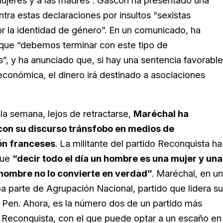
 mujeres y a las madres”. Gascón ha presentado una
tra estas declaraciones por insultos “sexistas
r la identidad de género”. En un comunicado, ha
que “debemos terminar con este tipo de
”, y ha anunciado que, si hay una sentencia favorable
económica, el dinero irá destinado a asociaciones
 la semana, lejos de retractarse,
Maréchal ha
con su discurso tránsfobo en medios de
n franceses
. La militante del partido Reconquista ha
j
que
“decir todo el día un hombre es una mujer y una
hombre no lo convierte en verdad”
. Maréchal, en un
ba parte de Agrupación Nacional, partido que lidera su
e Pen. Ahora, es la número dos de un partido más
 Reconquista, con el que puede optar a un escaño en