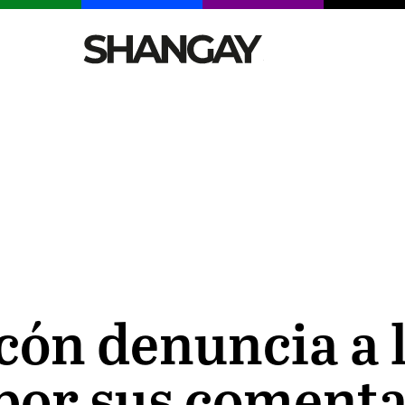
CELEBRITIES
SEXY
TENDENCIAS
VIAJE
cón denuncia a 
por sus comenta