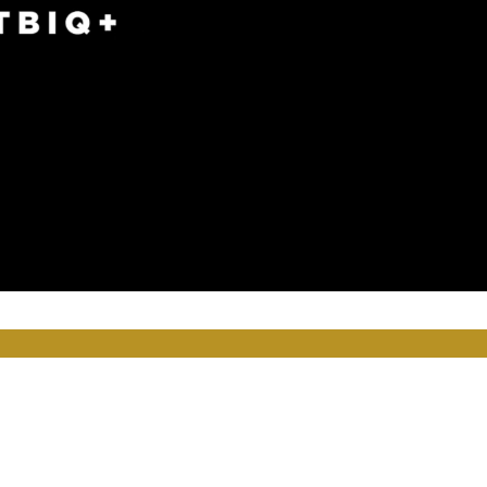
Loaded
:
100.00%