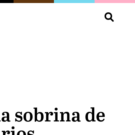
S
OPINIÓN
ORGULLO
LIVING
Buscar:
la sobrina de
rios