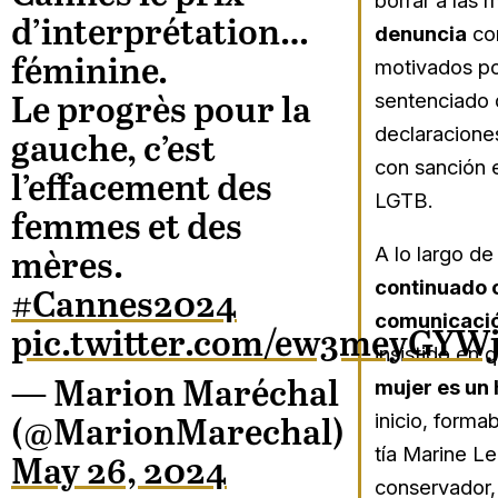
borrar a las
d’interprétation…
denuncia
con
féminine.
motivados po
sentenciado 
Le progrès pour la
declaraciones
gauche, c’est
con sanción 
l’effacement des
LGTB.
femmes et des
A lo largo de
mères.
continuado 
#Cannes2024
comunicació
pic.twitter.com/ew3meyGYW
insistido en 
mujer es un 
— Marion Maréchal
inicio, forma
(@MarionMarechal)
tía Marine L
May 26, 2024
conservador,