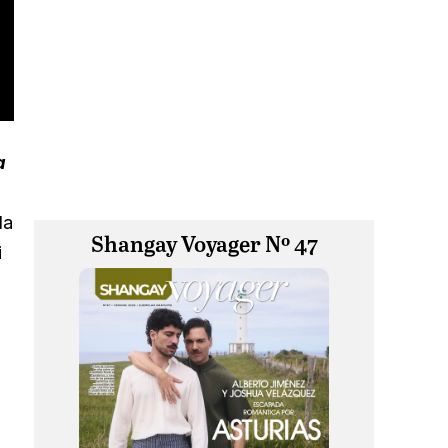
a
la
Shangay Voyager Nº 47
i