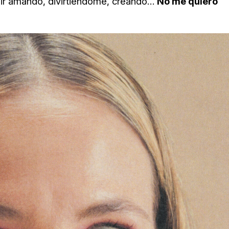
ir amando, divirtiéndome, creando…
No me quiero