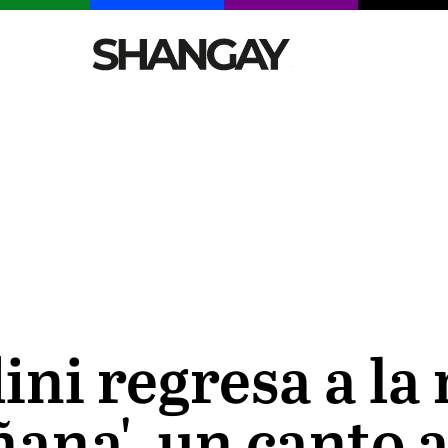
CELEBRITIES
SEXY
TENDENCIAS
VIAJE
ni regresa a la
ana', un canto a