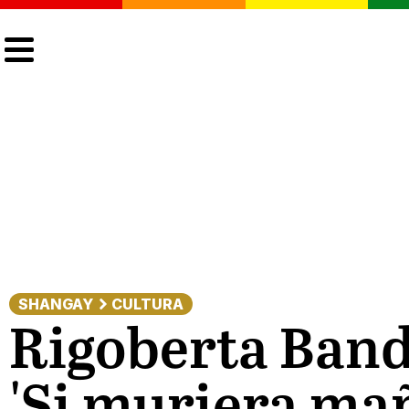
CULTURA
LGTBIQ+
ACTUALIDAD
SHANGAY
CULTURA
Rigoberta Bandi
'Si muriera mañ