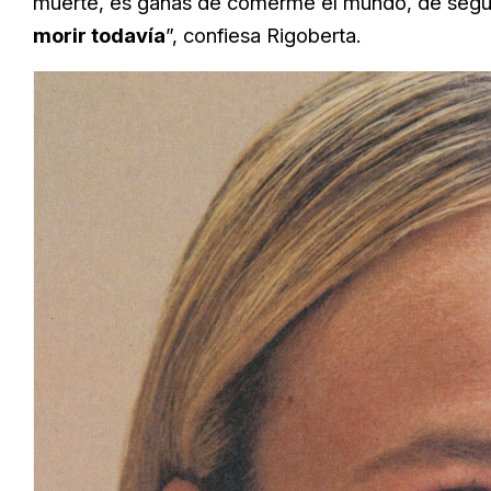
muerte, es ganas de comerme el mundo, de segu
morir todavía
”, confiesa Rigoberta.