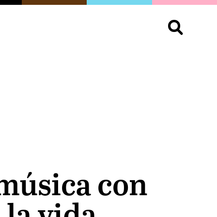
S
OPINIÓN
ORGULLO
LIVING
Buscar:
 música con
 la vida