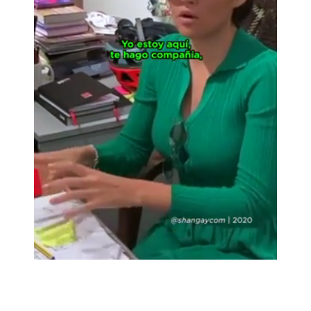
Loaded
:
Unmute
100.00%