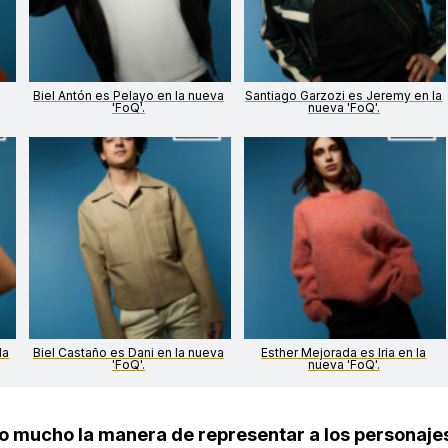
Biel Antón es Pelayo en la nueva
Santiago Garzozi es Jeremy en la
'FoQ'.
nueva 'FoQ'.
la
Biel Castaño es Dani en la nueva
Esther Mejorada es Iria en la
'FoQ'.
nueva 'FoQ'.
do mucho la manera de representar a los personaje