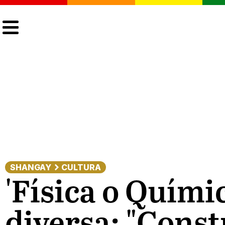
CULTURA
LGTBIQ+
ACTUALIDAD
SHANGAY
CULTURA
'Física o Quími
diversa: "Cons