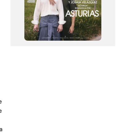
e
e
a