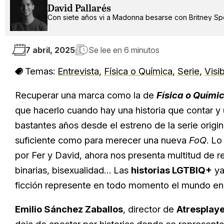
David Pallarés
Con siete años vi a Madonna besarse con Britney Spe
7 abril, 2025
Se lee en
6 minutos
Temas:
Entrevista
,
Física o Química
,
Serie
,
Visi
Recuperar una marca como la de
Física o Quími
que hacerlo cuando hay una historia que contar y
bastantes años desde el estreno de la serie origi
suficiente como para merecer una nueva
FoQ
. Lo
por Fer y David, ahora nos presenta multitud de rea
binarias, bisexualidad… Las
historias LGTBIQ+
ya
ficción represente en todo momento el mundo en 
Emilio Sánchez Zaballos
, director de
Atresplay