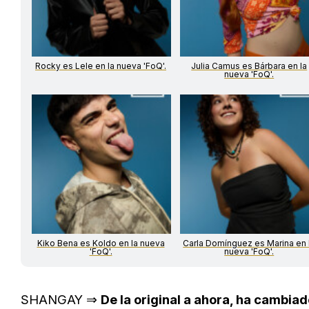
Rocky es Lele en la nueva 'FoQ'.
Julia Camus es Bárbara en la
nueva 'FoQ'.
Kiko Bena es Koldo en la nueva
Carla Domínguez es Marina en 
'FoQ'.
nueva 'FoQ'.
SHANGAY ⇒
De la original a ahora, ha cambia