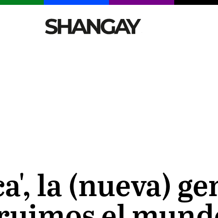
CELEBRITIES
SEXY
TENDENCIAS
VIAJE
ca', la (nueva) 
truimos el mundo