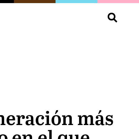
S
OPINIÓN
ORGULLO
LIVING
Buscar:
generación más
 en el que