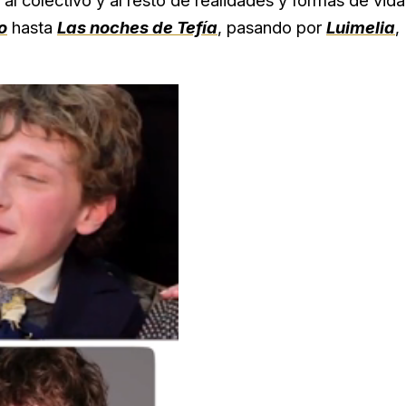
al colectivo y al resto de realidades y formas de vida
o
hasta
Las noches de Tefía
, pasando por
Luimelia
,