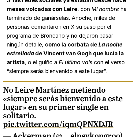
Si
las redes sociales ya estaban desde hace
meses volcadas con Leire
, con
Mi nombre
ha
terminado de ganárselas. Anoche, miles de
personas comentaron en X su paso por el
programa de Broncano y no dejaron pasar
ningún detalle,
como la corbata de
La noche
estrellada
de Vincent van Gogh que lucía la
artista
, o el guiño a
El último vals
con el verso
“siempre serás bienvenido a este lugar”.
No Leire Martínez metiendo
«siempre serás bienvenido a este
lugar» en su primer single en
solitario.
pic.twitter.com/iqmQPNXDJR
— Ackerman (@__elpsykongroo)