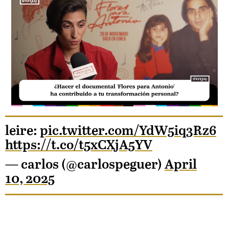
Loaded
:
Unmute
20.99%
leire:
pic.twitter.com/YdW5iq3Rz6
https://t.co/t5xCXjA5YV
— carlos (@carlospeguer)
April
10, 2025