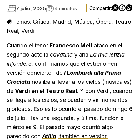
7 julio, 2025
4 minutos
Temas:
Crítica
,
Madrid
,
Música
,
Ópera
,
Teatro
Real
,
Verdi
Cuando el tenor
Francesco Meli
atacó en el
segundo acto la
cavatina
y aria
La mia letizia
infondere
, confirmamos que el estreno –en
versión concierto– de
I Lombardi alla Prima
Crociata
nos iba a llevar a los cielos (musicales)
de
Verdi en el Teatro Real
. Y con Verdi, cuando
se llega a los cielos, se pueden vivir momentos
gloriosos. Eso es lo ocurrió el pasado domingo 6
de julio. Hay una segunda, y última, función el
miércoles 9. El pasado mayo ocurrió algo
parecido con
Atilla
, también en versión