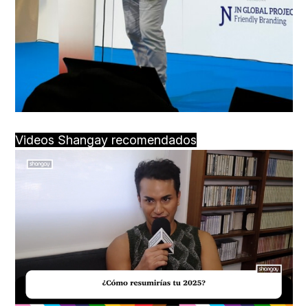
Videos Shangay recomendados
Loaded
:
Unmute
43.75%