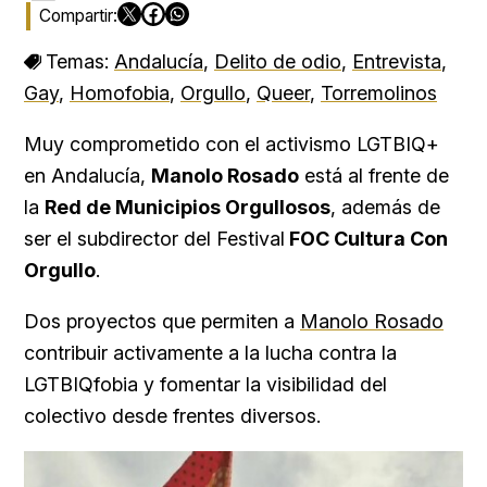
Temas:
Andalucía
,
Delito de odio
,
Entrevista
,
Gay
,
Homofobia
,
Orgullo
,
Queer
,
Torremolinos
Muy comprometido con el activismo LGTBIQ+
en Andalucía,
Manolo Rosado
está al frente de
la
Red de Municipios Orgullosos
, además de
ser el subdirector del Festival
FOC Cultura Con
Orgullo
.
Dos proyectos que permiten a
Manolo Rosado
contribuir activamente a la lucha contra la
LGTBIQfobia y fomentar la visibilidad del
colectivo desde frentes diversos.