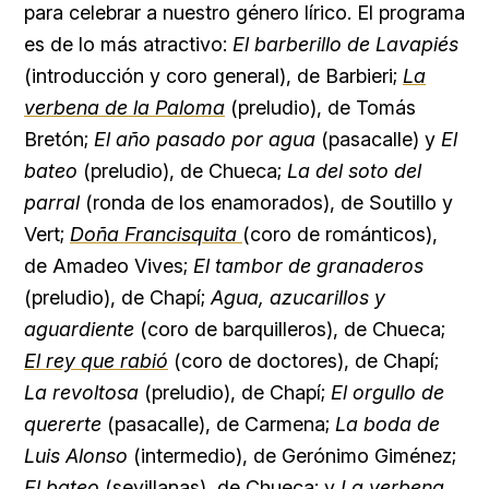
para celebrar a nuestro género lírico. El programa
es de lo más atractivo:
El barberillo de Lavapiés
(introducción y coro general), de Barbieri;
La
verbena de la Paloma
(preludio), de Tomás
Bretón;
El año pasado por agua
(pasacalle) y
El
bateo
(preludio), de Chueca;
La del soto del
parral
(ronda de los enamorados), de Soutillo y
Vert;
Doña Francisquita
(coro de románticos),
de Amadeo Vives;
El tambor de granaderos
(preludio), de Chapí;
Agua, azucarillos y
aguardiente
(coro de barquilleros), de Chueca;
El rey que rabió
(coro de doctores), de Chapí;
La revoltosa
(preludio), de Chapí;
El orgullo de
quererte
(pasacalle), de Carmena;
La boda de
Luis Alonso
(intermedio), de Gerónimo Giménez;
El bateo
(sevillanas), de Chueca; y
La verbena