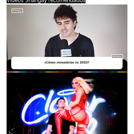
Videos Shangay recomendados
Loaded
:
Unmute
29.51%