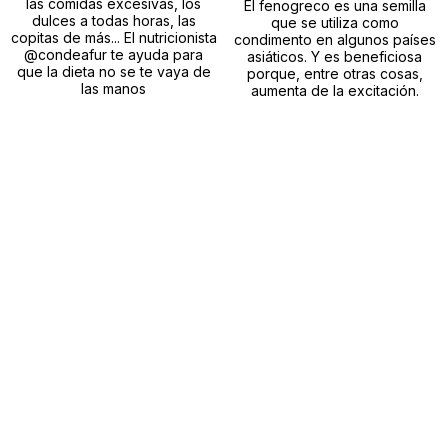
las comidas excesivas, los
El fenogreco es una semilla
dulces a todas horas, las
que se utiliza como
copitas de más... El nutricionista
condimento en algunos países
@condeafur te ayuda para
asiáticos. Y es beneficiosa
que la dieta no se te vaya de
porque, entre otras cosas,
las manos
aumenta de la excitación.