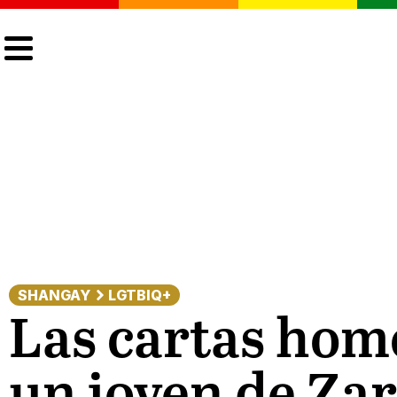
CULTURA
LGTBIQ+
ACTUALIDAD
SHANGAY
LGTBIQ+
Las cartas hom
un joven de Zar