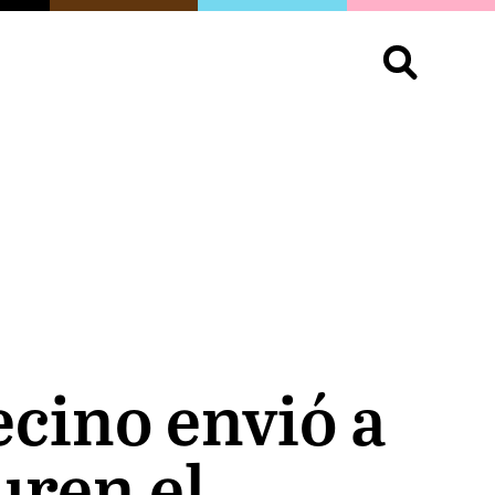
S
OPINIÓN
ORGULLO
LIVING
Buscar:
cino envió a
uren el