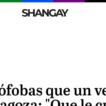
CELEBRITIES
SEXY
TENDENCIAS
VIAJE
ófobas que un ve
agoza: "Que le c