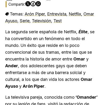
Temas:
Arón Piper
,
Entrevista
,
Netflix
,
Omar
Ayuso
,
Serie
,
Televisión
,
Test
La segunda serie española de Netflix,
Élite
, se
ha convertido en un fenómeno en todo el
mundo. Un éxito que reside en lo poco
convencional de sus tramas, entre las que se
encuentra la historia de amor entre
Omar
y
Ander
, dos adolescentes gays que deben
enfrentarse a más de una barrera solcial y
cultural, a los que dan vida los actores
Omar
Ayuso
y
Arón Piper
.
La televisiva pareja, conocida como
‘Omander’
por su legión de fans, visitó la redacción de