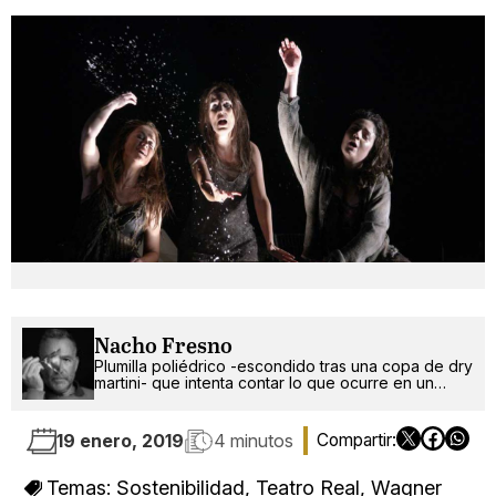
Nacho Fresno
Plumilla poliédrico -escondido tras una copa de dry
martini- que intenta contar lo que ocurre en un
mundo más absurdo que random.
19 enero, 2019
4 minutos
Temas:
Sostenibilidad
,
Teatro Real
,
Wagner