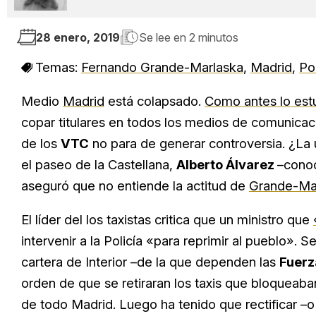
28 enero, 2019
Se lee en
2 minutos
Temas:
Fernando Grande-Marlaska
,
Madrid
,
Pol
Medio
Madrid
está colapsado.
Como antes lo est
copar titulares en todos los medios de comunicació
de los
VTC
no para de generar controversia. ¿La
el paseo de la Castellana,
Alberto Álvarez
–cono
aseguró que no entiende la actitud de
Grande-Mar
El líder del los taxistas critica que un ministro que
intervenir a la Policía «para reprimir al pueblo». S
cartera de Interior –de la que dependen las
Fuerz
orden de que se retiraran los taxis que bloqueaban
de todo Madrid. Luego ha tenido que rectificar –o