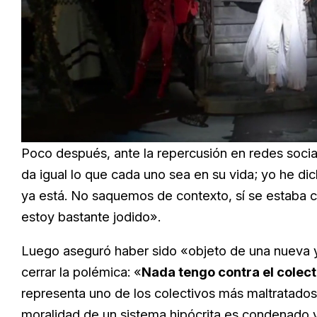
Loaded
:
Unmute
25.99%
Poco después, ante la repercusión en redes soci
da igual lo que cada uno sea en su vida; yo he d
ya está. No saquemos de contexto, sí se estaba c
estoy bastante jodido».
Luego aseguró haber sido «objeto de una nueva y
cerrar la polémica: «
Nada tengo contra el colect
representa uno de los colectivos más maltratados
moralidad de un sistema hipócrita es condenado 