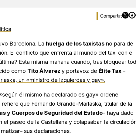
ítica
uvo Barcelona
. La
huelga de los taxistas
no para de
n. El conflicto que enfrenta al mundo del taxi con el
 última? Esta misma mañana cuando, tras bloquear to
cido como
Tito Álvarez
y portavoz de
Élite Tax
i–
laska, un «ministro de izquierdas y gay».
«según él mismo ha declarado es gay»
ordene
e refiere que
Fernando Grande-Marlaska
, titular de la
as y Cuerpos de Seguridad del Estado
– haya dado
 el paseo de la Castellana y colapsaban la circulació
 matizar– sus declaraciones.