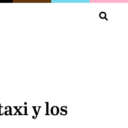
S
OPINIÓN
ORGULLO
LIVING
Buscar:
axi y los