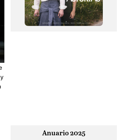
e
 y
a
Anuario 2025