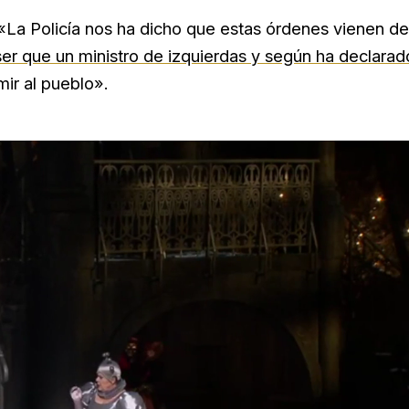
 «La Policía nos ha dicho que estas órdenes vienen de
r que un ministro de izquierdas y según ha declarad
mir al pueblo».