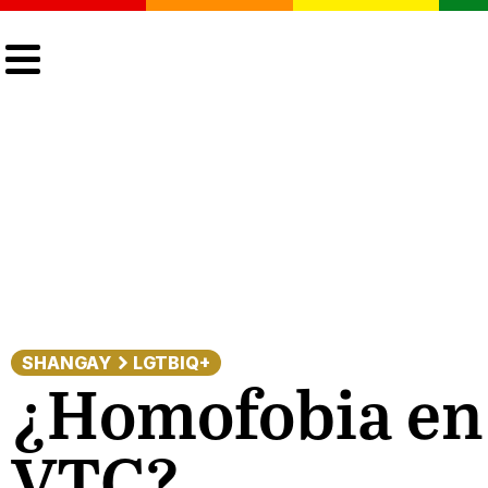
CULTURA
LGTBIQ+
ACTUALIDAD
SHANGAY
LGTBIQ+
¿Homofobia en e
VTC?