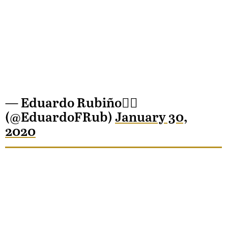
— Eduardo Rubiño🏳️‍🌈
(@EduardoFRub)
January 30,
2020