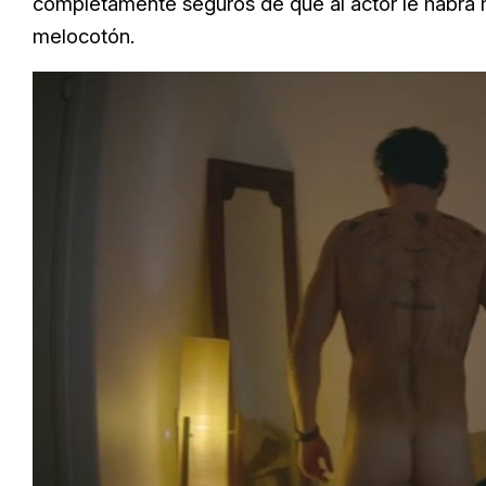
completamente seguros de que al actor le habrá m
melocotón.