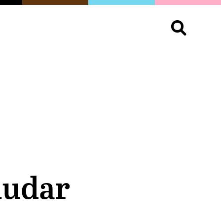
S
OPINIÓN
ORGULLO
LIVING
Buscar:
nudar