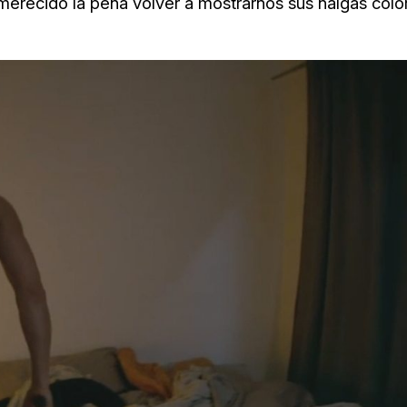
erecido la pena volver a mostrarnos sus nalgas colo