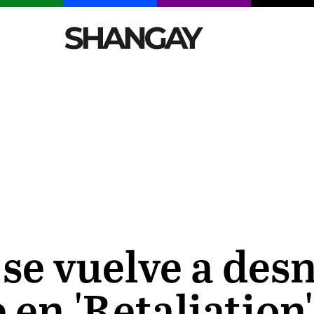
CELEBRITIES
SEXY
TENDENCIAS
VIAJE
se vuelve a des
en 'Retaliation'