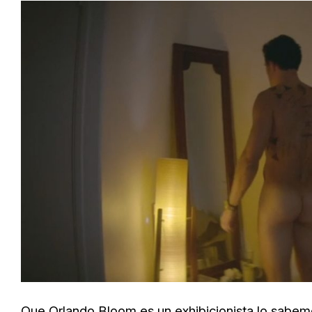
Que
Orlando Bloom
es un exhibicionista lo sabem