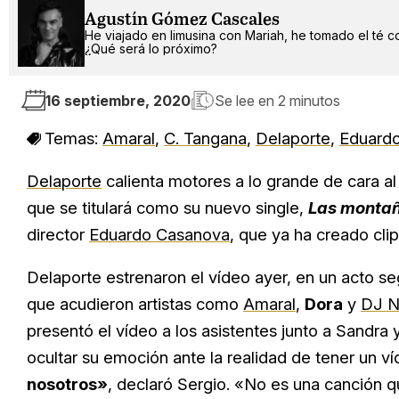
Agustín Gómez Cascales
He viajado en limusina con Mariah, he tomado el té c
¿Qué será lo próximo?
16 septiembre, 2020
Se lee en
2 minutos
Temas:
Amaral
,
C. Tangana
,
Delaporte
,
Eduard
Delaporte
calienta motores a lo grande de cara a
que se titulará como su nuevo single,
Las monta
director
Eduardo Casanova
, que ya ha creado cli
Delaporte estrenaron el vídeo ayer, en un acto s
que acudieron artistas como
Amaral
,
Dora
y
DJ N
presentó el vídeo a los asistentes junto a Sandr
ocultar su emoción ante la realidad de tener un v
nosotros»
, declaró Sergio. «No es una canción 