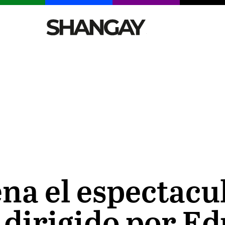
CELEBRITIES
SEXY
TENDENCIAS
VIAJE
na el espectacu
 dirigido por E