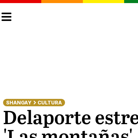
CULTURA
LGTBIQ+
ACTUALIDAD
SHANGAY
CULTURA
Delaporte estre
'Las montañas',