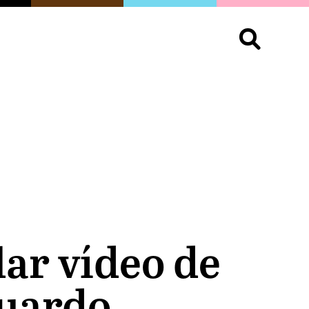
S
OPINIÓN
ORGULLO
LIVING
Buscar:
lar vídeo de
duardo