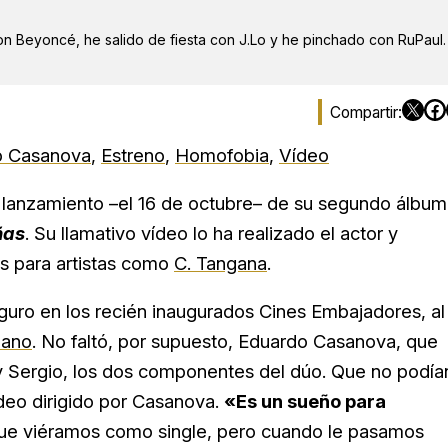
on Beyoncé, he salido de fiesta con J.Lo y he pinchado con RuPaul.
o Casanova
,
Estreno
,
Homofobia
,
Vídeo
l lanzamiento –el 16 de octubre– de su segundo álbum
ñas
. Su llamativo vídeo lo ha realizado el actor y
ps para artistas como
C. Tangana
.
eguro en los recién inaugurados Cines Embajadores, al
ano
. No faltó, por supuesto, Eduardo Casanova, que
a y Sergio, los dos componentes del dúo. Que no podía
ídeo dirigido por Casanova.
«Es un sueño para
que viéramos como single, pero cuando le pasamos