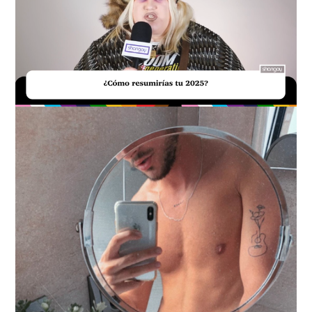
Loaded
:
Unmute
20.29%