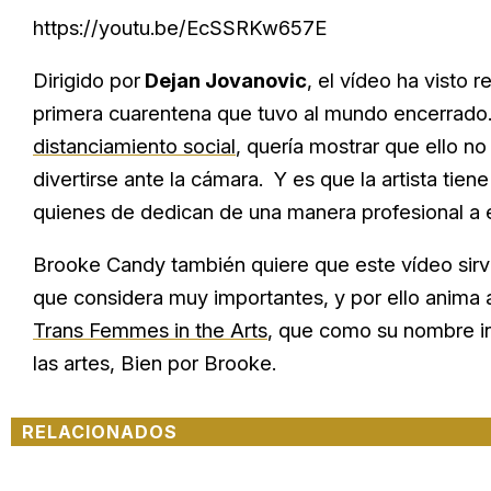
https://youtu.be/EcSSRKw657E
Dirigido por
Dejan Jovanovic
, el vídeo ha visto 
primera cuarentena que tuvo al mundo encerrado
distanciamiento social
, quería mostrar que ello 
divertirse ante la cámara. Y es que la artista tie
quienes de dedican de una manera profesional a é
Brooke Candy también quiere que este vídeo sirv
que considera muy importantes, y por ello anima 
Trans Femmes in the Arts
, que como su nombre in
las artes, Bien por Brooke.
RELACIONADOS