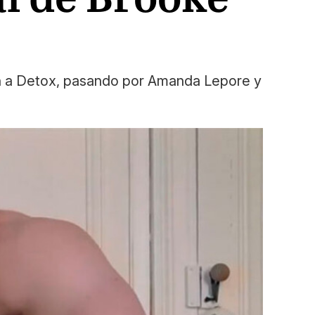
ton a Detox, pasando por Amanda Lepore y