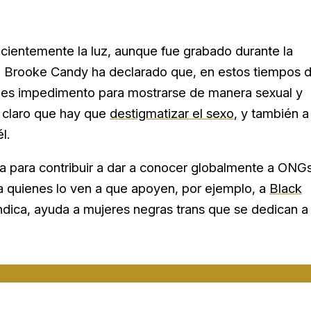
recientemente la luz, aunque fue grabado durante la
. Brooke Candy ha declarado que, en estos tiempos 
no es impedimento para mostrarse de manera sexual y
ne claro que hay que
destigmatizar el sexo
, y también a
l.
a para contribuir a dar a conocer globalmente a ONG
a quienes lo ven a que apoyen, por ejemplo, a
Black
dica, ayuda a mujeres negras trans que se dedican a