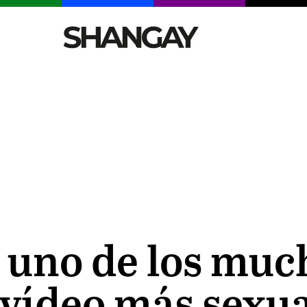
CELEBRITIES
SEXY
TENDENCIAS
VIAJE
 uno de los muc
l vídeo más sexu