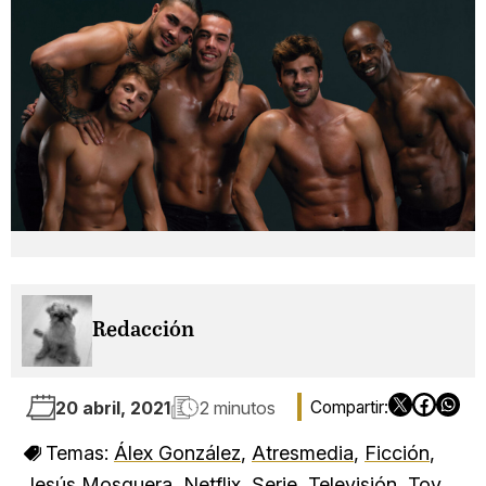
Redacción
20 abril, 2021
2 minutos
Temas:
Álex González
,
Atresmedia
,
Ficción
,
Jesús Mosquera
,
Netflix
,
Serie
,
Televisión
,
Toy