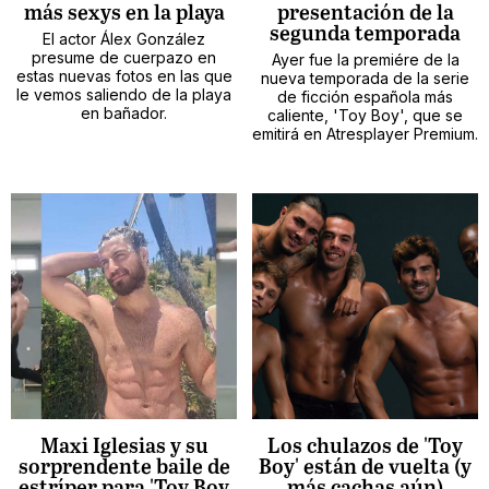
más sexys en la playa
presentación de la
segunda temporada
El actor Álex González
presume de cuerpazo en
Ayer fue la premiére de la
estas nuevas fotos en las que
nueva temporada de la serie
le vemos saliendo de la playa
de ficción española más
en bañador.
caliente, 'Toy Boy', que se
emitirá en Atresplayer Premium.
Maxi Iglesias y su
Los chulazos de 'Toy
sorprendente baile de
Boy' están de vuelta (y
estríper para 'Toy Boy
más cachas aún)