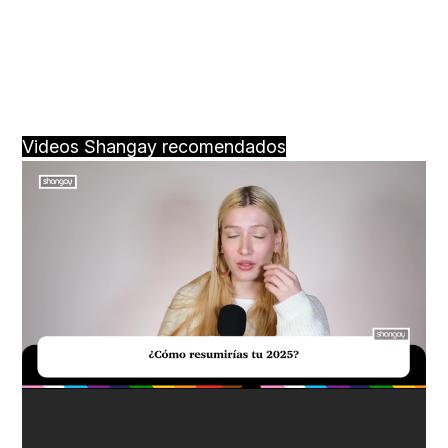
Videos Shangay recomendados
Loaded
:
Unmute
34.00%