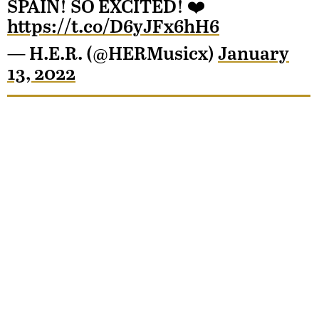
SPAIN! SO EXCITED! ❤️
https://t.co/D6yJFx6hH6
— H.E.R. (@HERMusicx)
January
13, 2022