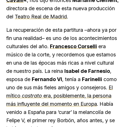
Cavalli
«
, nos dijo entonces
Mariame Clément
,
directora de escena de esta nueva producción
del
Teatro Real de Madrid
.
La recuperación de esta partitura –ahora ya por
fin una realidad– es uno de los acontecimientos
culturales del año.
Francesco Corselli
era
músico de la corte, y recordemos que estamos
en una de las épocas más ricas a nivel cultural
de nuestro país. La reina
Isabel de Farnesio
,
esposa de
Fernando VI
, tenía a
Farinelli
como
uno de sus más fieles amigos y consejeros.
El
mítico
castrato
era, posiblemente, la persona
más influyente del momento en Europa
. Había
venido a España para ‘curar’ la melancolía de
Felipe V, el primer rey Borbón, años antes, y se