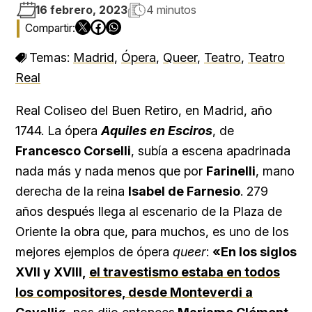
16 febrero, 2023
4 minutos
Temas:
Madrid
,
Ópera
,
Queer
,
Teatro
,
Teatro
Real
Real Coliseo del Buen Retiro, en Madrid, año
1744. La ópera
Aquiles en Esciros
, de
Francesco Corselli
, subía a escena apadrinada
nada más y nada menos que por
Farinelli
, mano
derecha de la reina
Isabel de Farnesio
. 279
años después llega al escenario de la Plaza de
Oriente la obra que, para muchos, es uno de los
mejores ejemplos de ópera
queer
:
«En los siglos
XVII y XVIII,
el travestismo estaba en todos
los compositores, desde Monteverdi a